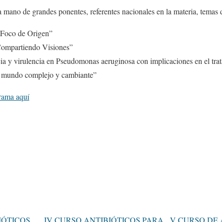
la mano de grandes ponentes, referentes nacionales en la materia, temas 
n Foco de Origen”
Compartiendo Visiones”
cia y virulencia en Pseudomonas aeruginosa con implicaciones en el tra
un mundo complejo y cambiante”
rama aquí
IÓTICOS
IV CURSO ANTIBIÓTICOS PARA
V CURSO DE 