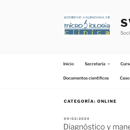
Saltar
al
contenido
S
Soci
Inicio
Secretaría
Curs
Documentos cientificos
Caso 
CATEGORÍA:
ONLINE
PUBLICADO
09/02/2024
EL
Diagnóstico y manej