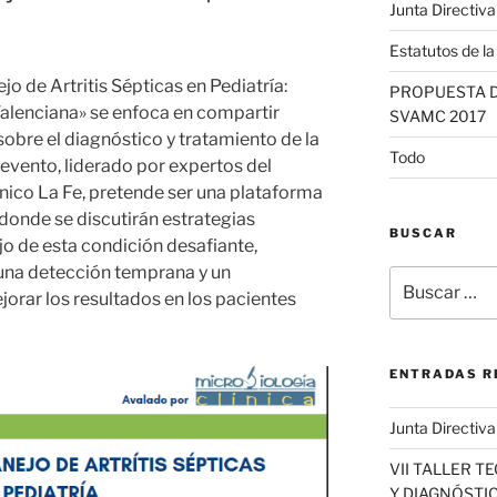
Junta Directiv
Estatutos de 
o de Artritis Sépticas en Pediatría:
PROPUESTA D
alenciana» se enfoca en compartir
SVAMC 2017
obre el diagnóstico y tratamiento de la
Todo
e evento, liderado por expertos del
cnico La Fe, pretende ser una plataforma
 donde se discutirán estrategias
BUSCAR
jo de esta condición desafiante,
una detección temprana y un
Buscar
orar los resultados en los pacientes
por:
ENTRADAS R
Junta Directiv
VII TALLER T
Y DIAGNÓSTI