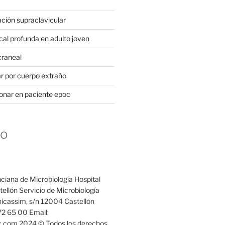
ación supraclavicular
cal profunda en adulto joven
craneal
 por cuerpo extraño
onar en paciente epoc
to
ciana de Microbiología Hospital
ellón Servicio de Microbiología
icassim, s/n 12004 Castellón
72 65 00 Email:
com 2024 © Todos los derechos