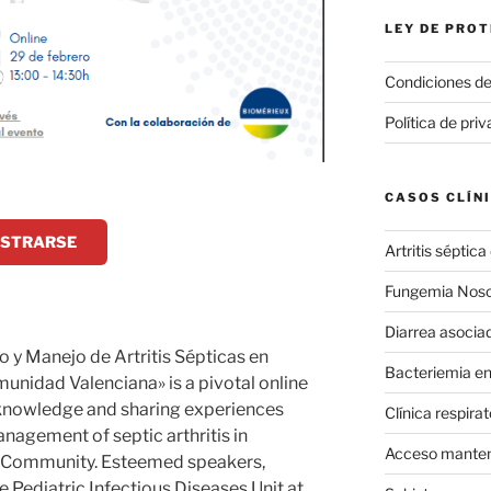
LEY DE PROT
Condiciones de
Política de pri
CASOS CLÍN
GISTRARSE
Artritis séptica 
Fungemia Nos
Diarrea asociad
o y Manejo de Artritis Sépticas en
Bacteriemia e
munidad Valenciana» is a pivotal online
knowledge and sharing experiences
Clínica respira
nagement of septic arthritis in
Acceso manten
an Community. Esteemed speakers,
 Pediatric Infectious Diseases Unit at