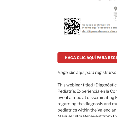
HAGA CLIC AQUÍ PARA RE
Haga clic aquí para registrarse
This webinar titled «Diagnóstic
Pediatría: Experiencia en la Co
event aimed at disseminating 
regarding the diagnosis and ma
pediatrics within the Valenci
Manuel Oltra Benavent from the