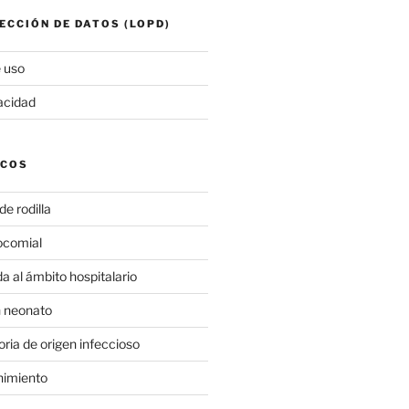
ECCIÓN DE DATOS (LOPD)
 uso
vacidad
ICOS
de rodilla
ocomial
a al ámbito hospitalario
n neonato
toria de origen infeccioso
imiento