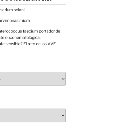
usarium solani
Parvimonas micra
Enterococcus faecium portador de
nte oncohematológica:
e sensible? El reto de los VVE