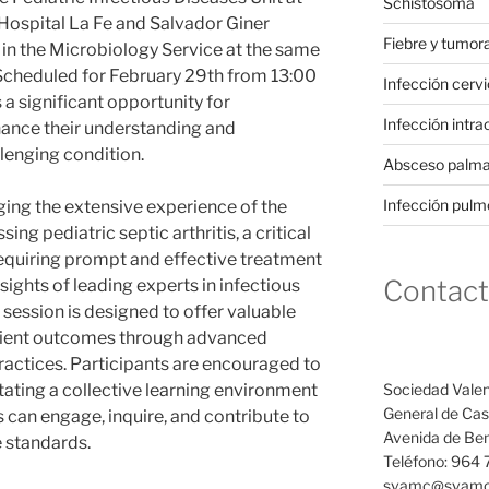
Schistosoma
 Hospital La Fe and Salvador Giner
Fiebre y tumor
in the Microbiology Service at the same
. Scheduled for February 29th from 13:00
Infección cervi
 a significant opportunity for
Infección intra
nhance their understanding and
allenging condition.
Absceso palmar
Infección pulm
ing the extensive experience of the
g pediatric septic arthritis, a critical
equiring prompt and effective treatment
Contac
nsights of leading experts in infectious
session is designed to offer valuable
tient outcomes through advanced
ctices. Participants are encouraged to
itating a collective learning environment
Sociedad Valen
General de Cast
 can engage, inquire, and contribute to
Avenida de Ben
 standards.
Teléfono: 964 
svamc@svamc.