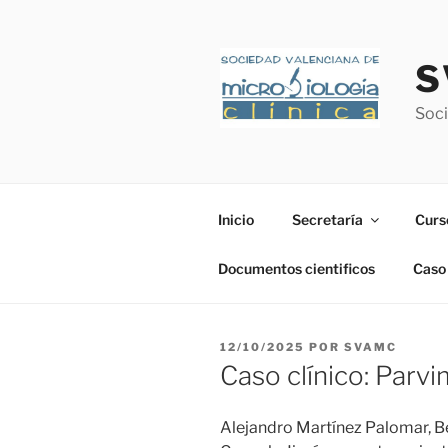
Saltar
al
contenido
S
Soci
Inicio
Secretaría
Curs
Documentos cientificos
Caso 
PUBLICADO
12/10/2025
POR
SVAMC
EL
Caso clínico: Parv
Alejandro Martínez Palomar, B