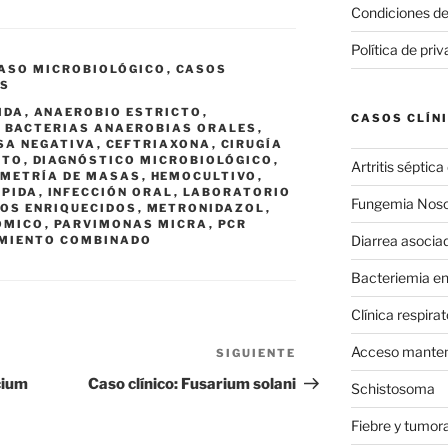
Condiciones de
Política de pri
ASO MICROBIOLÓGICO
,
CASOS
ES
IDA
,
ANAEROBIO ESTRICTO
,
CASOS CLÍN
,
BACTERIAS ANAEROBIAS ORALES
,
SA NEGATIVA
,
CEFTRIAXONA
,
CIRUGÍA
NTO
,
DIAGNÓSTICO MICROBIOLÓGICO
,
Artritis séptica 
METRÍA DE MASAS
,
HEMOCULTIVO
,
ÁPIDA
,
INFECCIÓN ORAL
,
LABORATORIO
Fungemia Nos
OS ENRIQUECIDOS
,
METRONIDAZOL
,
ÓMICO
,
PARVIMONAS MICRA
,
PCR
Diarrea asociad
MIENTO COMBINADO
Bacteriemia e
Clínica respira
Acceso manten
SIGUIENTE
Siguiente
entrada
cium
Caso clínico: Fusarium solani
Schistosoma
Fiebre y tumor