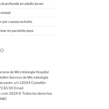
cal profunda en adulto joven
craneal
 por cuerpo extraño
onar en paciente epoc
to
ciana de Microbiología Hospital
ellón Servicio de Microbiología
icassim, s/n 12004 Castellón
72 65 00 Email:
com 2024 © Todos los derechos
VAMC