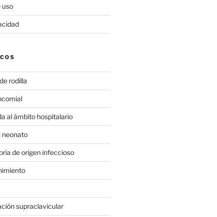
 uso
vacidad
ICOS
de rodilla
ocomial
a al ámbito hospitalario
n neonato
toria de origen infeccioso
imiento
ación supraclavicular