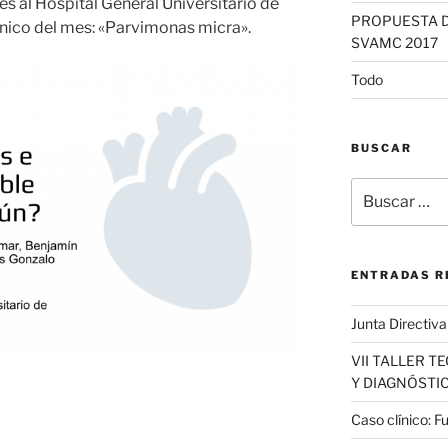
s al Hospital General Universitario de
PROPUESTA D
línico del mes: «Parvimonas micra».
SVAMC 2017
Todo
BUSCAR
Buscar
por:
ENTRADAS R
Junta Directiv
VII TALLER T
Y DIAGNÓSTI
Caso clínico: F