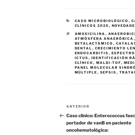
CATEGORÍAS
CASO MICROBIOLÓGICO
,
C
CLÍNICOS 2025
,
NOVEDAD
ETIQUETAS
AMOXICILINA
,
ANAEROBIC
ATMÓSFERA ANAERÓBICA
BETALACTÁMICO
,
CATALA
DENTAL
,
CRECIMIENTO LE
ENDOCARDITIS
,
ESPECTRO
ICTUS
,
IDENTIFICACIÓN R
CLÍNICO
,
MALDI-TOF
,
MEDI
PANEL MOLECULAR SINDR
MÚLTIPLE
,
SEPSIS
,
TRATA
Navegación
Entrada
ANTERIOR
de
anterior:
Caso clínico: Enterococcus fae
portador de vanB en paciente
entradas
oncohematológica: