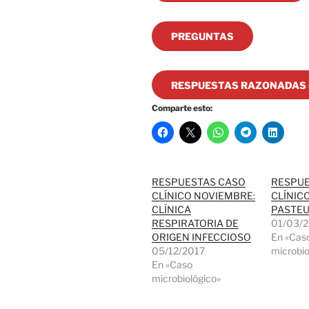
PREGUNTAS
RESPUESTAS RAZONADAS (
Comparte esto:
RESPUESTAS CASO
RESPUE
CLÍNICO NOVIEMBRE:
CLÍNIC
CLÍNICA
PASTE
RESPIRATORIA DE
01/03/
ORIGEN INFECCIOSO
En «Cas
05/12/2017
microbio
En «Caso
microbiológico»