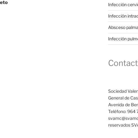
reto
Infección cervi
Infección intra
Absceso palmar
Infección pulm
Contac
Sociedad Valen
General de Cast
Avenida de Ben
Teléfono: 964 
svamc@svamc.
reservados S