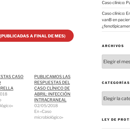
Caso clínico: 
Caso clínico: 
vanB en pacie
¿fenotípicament
PUBLICADAS A FINAL DE MES)
ARCHIVOS
Archivos
STAS CASO
PUBLICAMOS LAS
O
RESPUESTAS DEL
CATEGORÍAS
URELLA
CASO CLÍNICO DE
2018
ABRIL: INFECCIÓN
Categorías
o
INTRACRANEAL
lógico»
02/05/2018
En «Caso
microbiológico»
LEY DE PROT