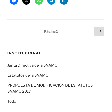
Paginación
Sigu
Página
1
pági
de
entradas
INSTITUCIONAL
Junta Directiva de la SVAMC
Estatutos de la SVAMC
PROPUESTA DE MODIFICACIÓN DE ESTATUTOS
SVAMC 2017
Todo