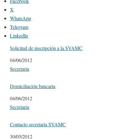
Facebook
X
WhatsApp
Telegram
LinkedIn
Solicitud de inscripción a la SVAMC
Fecha
04/06/2012
Respecto a
Secretaría
Domiciliación bancaria
Fecha
04/06/2012
Respecto a
Secretaría
Contacto secretaría SVAMC
Fecha
30/05/2012