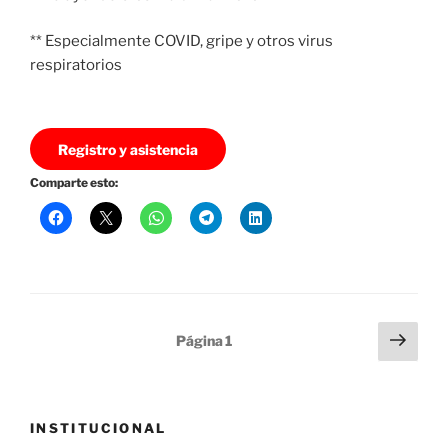
** Especialmente COVID, gripe y otros virus
respiratorios
Registro y asistencia
Comparte esto:
Paginación
Sigu
Página
1
pági
de
entradas
INSTITUCIONAL