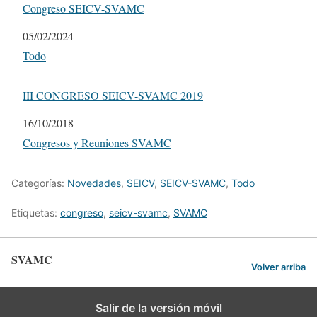
Congreso SEICV-SVAMC
Fecha
05/02/2024
Respecto a
Todo
III CONGRESO SEICV-SVAMC 2019
Fecha
16/10/2018
Respecto a
Congresos y Reuniones SVAMC
Categorías:
Novedades
,
SEICV
,
SEICV-SVAMC
,
Todo
Etiquetas:
congreso
,
seicv-svamc
,
SVAMC
SVAMC
Volver arriba
Salir de la versión móvil