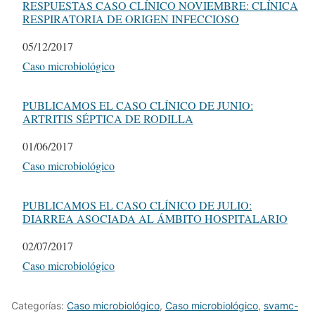
RESPUESTAS CASO CLÍNICO NOVIEMBRE: CLÍNICA
RESPIRATORIA DE ORIGEN INFECCIOSO
Fecha
05/12/2017
Respecto a
Caso microbiológico
PUBLICAMOS EL CASO CLÍNICO DE JUNIO:
ARTRITIS SÉPTICA DE RODILLA
Fecha
01/06/2017
Respecto a
Caso microbiológico
PUBLICAMOS EL CASO CLÍNICO DE JULIO:
DIARREA ASOCIADA AL ÁMBITO HOSPITALARIO
Fecha
02/07/2017
Respecto a
Caso microbiológico
Categorías:
Caso microbiológico
,
Caso microbiológico
,
svamc-