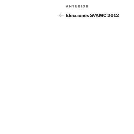
Navegación
Entrada
ANTERIOR
de
anterior:
Elecciones SVAMC 2012
entradas