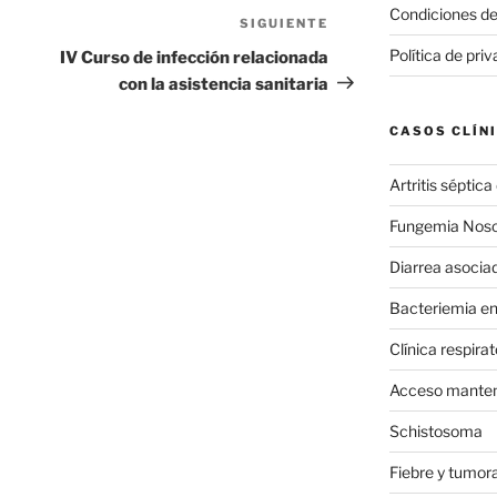
Condiciones de
SIGUIENTE
Siguiente
entrada
Política de pri
IV Curso de infección relacionada
con la asistencia sanitaria
CASOS CLÍN
Artritis séptica 
Fungemia Nos
Diarrea asociad
Bacteriemia e
Clínica respira
Acceso manten
Schistosoma
Fiebre y tumor