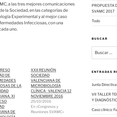
AMC, a las tres mejores comunicaciones
PROPUESTA D
e la Sociedad, en las categorías de
SVAMC 2017
ología Experimental y al mejor caso
Todo
nfermedades Infecciosas, con una
cada uno.
BUSCAR
Buscar
por:
GRESO
XXII REUNIÓN
ENTRADAS R
AD DE
SOCIEDAD
MEDADES
VALENCIANA DE
Junta Directiv
IOSAS DE LA
MICROBIOLOGÍA
IDAD
CLÍNICA · VALENCIA 12
VII TALLER T
IANA. XI
NOVIEMBRE 2016
Y DIAGNÓSTI
ESO
25/10/2016
AD
En «Congresos y
Caso clínico: F
IANA DE
Reuniones SVAMC»
IOLOGÍA