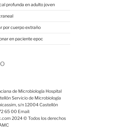
cal profunda en adulto joven
craneal
 por cuerpo extraño
onar en paciente epoc
to
ciana de Microbiología Hospital
ellón Servicio de Microbiología
icassim, s/n 12004 Castellón
72 65 00 Email:
com 2024 © Todos los derechos
VAMC