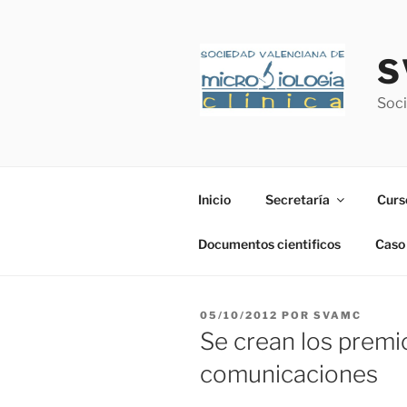
Saltar
al
contenido
S
Soci
Inicio
Secretaría
Curs
Documentos cientificos
Caso 
PUBLICADO
05/10/2012
POR
SVAMC
EL
Se crean los premio
comunicaciones