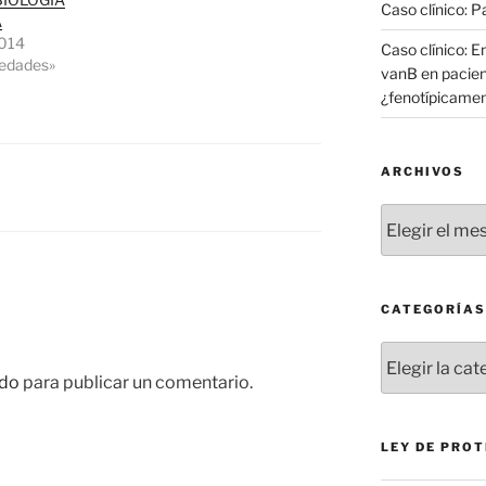
Caso clínico: 
A
014
Caso clínico: 
edades»
vanB en pacie
¿fenotípicament
ARCHIVOS
Archivos
CATEGORÍAS
Categorías
do
para publicar un comentario.
LEY DE PROT