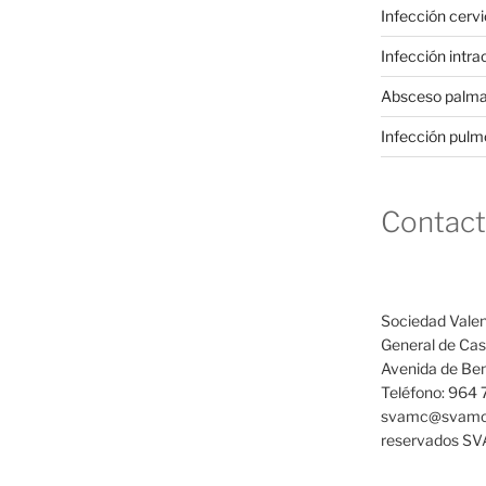
Infección cervi
Infección intra
Absceso palmar
Infección pulm
Contac
Sociedad Valen
General de Cast
Avenida de Ben
Teléfono: 964 
svamc@svamc.
reservados S