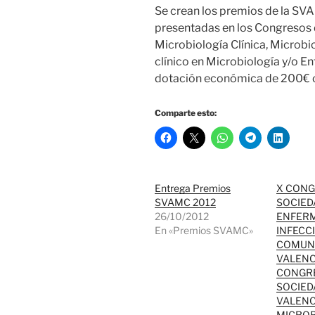
Se crean los premios de la SV
presentadas en los Congresos d
Microbiología Clínica, Microbi
clínico en Microbiología y/o E
dotación económica de 200€ 
Comparte esto:
Entrega Premios
X CON
SVAMC 2012
SOCIED
26/10/2012
ENFER
En «Premios SVAMC»
INFECC
COMUN
VALENC
CONGR
SOCIED
VALENC
MICROB