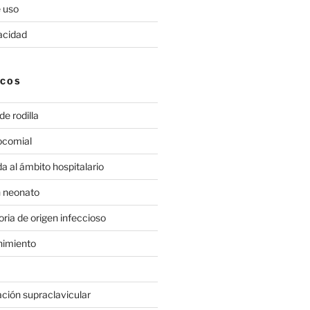
 uso
vacidad
ICOS
de rodilla
ocomial
a al ámbito hospitalario
n neonato
toria de origen infeccioso
imiento
ación supraclavicular