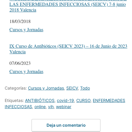
LAS ENFERMEDADES INFECCIOSAS (SEICV) 7-8 junio
2018 Valencia
Fecha
18/03/2018
Respecto a
Cursos y Jornadas
IX Curso de Antibióticos (SEICV 2023) – 16 de Junio de 2023
Valencia
Fecha
07/06/2023
Respecto a
Cursos y Jornadas
Categorías:
Cursos y Jornadas
,
SEICV
,
Todo
Etiquetas:
ANTIBIÓTICOS
,
covid-19
,
CURSO
,
ENFERMEDADES
INFECCIOSAS
,
online
,
vih
,
webinar
Deja un comentario