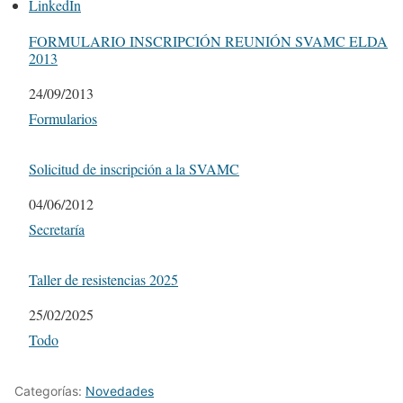
LinkedIn
FORMULARIO INSCRIPCIÓN REUNIÓN SVAMC ELDA
2013
Fecha
24/09/2013
Respecto a
Formularios
Solicitud de inscripción a la SVAMC
Fecha
04/06/2012
Respecto a
Secretaría
Taller de resistencias 2025
Fecha
25/02/2025
Respecto a
Todo
Categorías:
Novedades